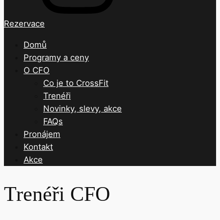
Rezervace
Domů
Programy a ceny
O CFO
Co je to CrossFit
Trenéři
Novinky, slevy, akce
FAQs
Pronájem
Kontakt
Akce
Trenéři CFO