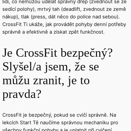
lidí, co nemůžou udělat správný dřep (zvednout se ze
sedící polohy), mrtvý tah (deadlift, zvednout ze země
nákup), tlak (press, dát něco do police nad sebou).
CrossFit Ti ukáže, jak provádět pohyby denní potřeby
správně a efektivně a získat zpět funkčnost.
Je CrossFit bezpečný?
Slyšel/a jsem, že se
můžu zranit, je to
pravda?
CrossFit je bezpečný, pokud se cvičí správně. Na
lekcích Start Tě naučíme správnou mechaniku pro
všechny funkční pohyby a je uplatnit při cvičení,