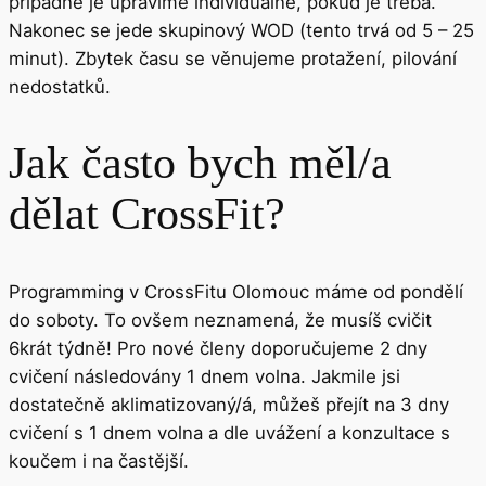
případně je upravíme individuálně, pokud je třeba.
Nakonec se jede skupinový WOD (tento trvá od 5 – 25
minut). Zbytek času se věnujeme protažení, pilování
nedostatků.
Jak často bych měl/a
dělat CrossFit?
Programming v CrossFitu Olomouc máme od pondělí
do soboty. To ovšem neznamená, že musíš cvičit
6krát týdně! Pro nové členy doporučujeme 2 dny
cvičení následovány 1 dnem volna. Jakmile jsi
dostatečně aklimatizovaný/á, můžeš přejít na 3 dny
cvičení s 1 dnem volna a dle uvážení a konzultace s
koučem i na častější.