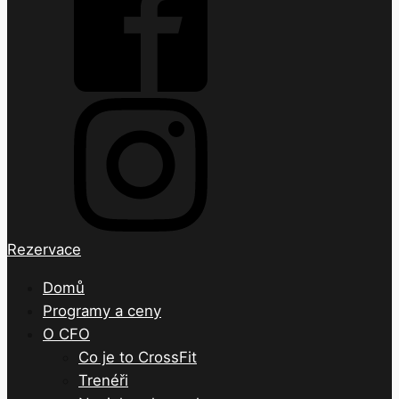
Rezervace
Domů
Programy a ceny
O CFO
Co je to CrossFit
Trenéři