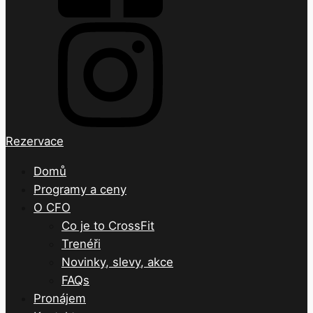
Rezervace
Domů
Programy a ceny
O CFO
Co je to CrossFit
Trenéři
Novinky, slevy, akce
FAQs
Pronájem