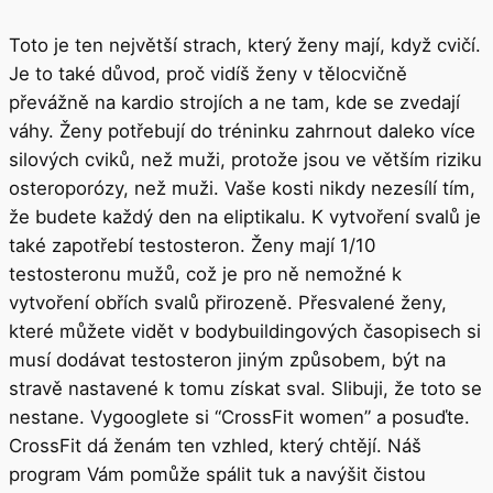
Toto je ten největší strach, který ženy mají, když cvičí.
Je to také důvod, proč vidíš ženy v tělocvičně
převážně na kardio strojích a ne tam, kde se zvedají
váhy. Ženy potřebují do tréninku zahrnout daleko více
silových cviků, než muži, protože jsou ve větším riziku
osteroporózy, než muži. Vaše kosti nikdy nezesílí tím,
že budete každý den na eliptikalu. K vytvoření svalů je
také zapotřebí testosteron. Ženy mají 1/10
testosteronu mužů, což je pro ně nemožné k
vytvoření obřích svalů přirozeně. Přesvalené ženy,
které můžete vidět v bodybuildingových časopisech si
musí dodávat testosteron jiným způsobem, být na
stravě nastavené k tomu získat sval. Slibuji, že toto se
nestane. Vygooglete si “CrossFit women” a posuďte.
CrossFit dá ženám ten vzhled, který chtějí. Náš
program Vám pomůže spálit tuk a navýšit čistou