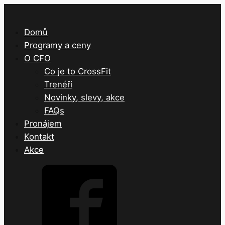
Domů
Programy a ceny
O CFO
Co je to CrossFit
Trenéři
Novinky, slevy, akce
FAQs
Pronájem
Kontakt
Akce