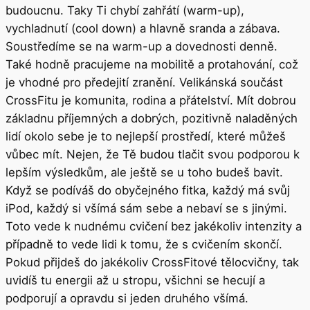
budoucnu. Taky Ti chybí zahřátí (warm-up),
vychladnutí (cool down) a hlavně sranda a zábava.
Soustředíme se na warm-up a dovednosti denně.
Také hodně pracujeme na mobilitě a protahování, což
je vhodné pro předejití zranění. Velikánská součást
CrossFitu je komunita, rodina a přátelství. Mít dobrou
základnu příjemných a dobrých, pozitivně naladěných
lidí okolo sebe je to nejlepší prostředí, které můžeš
vůbec mít. Nejen, že Tě budou tlačit svou podporou k
lepším výsledkům, ale ještě se u toho budeš bavit.
Když se podíváš do obyčejného fitka, každý má svůj
iPod, každý si všímá sám sebe a nebaví se s jinými.
Toto vede k nudnému cvičení bez jakékoliv intenzity a
případně to vede lidi k tomu, že s cvičením skončí.
Pokud přijdeš do jakékoliv CrossFitové tělocvičny, tak
uvidíš tu energii až u stropu, všichni se hecují a
podporují a opravdu si jeden druhého všímá.