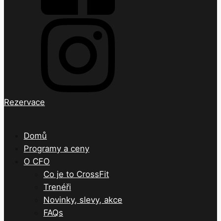
Rezervace
Domů
Programy a ceny
O CFO
Co je to CrossFit
Trenéři
Novinky, slevy, akce
FAQs