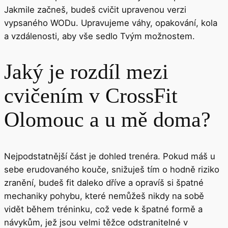
Jakmile začneš, budeš cvičit upravenou verzi
vypsaného WODu. Upravujeme váhy, opakování, kola
a vzdálenosti, aby vše sedlo Tvým možnostem.
Jaký je rozdíl mezi
cvičením v CrossFit
Olomouc a u mě doma?
Nejpodstatnější část je dohled trenéra. Pokud máš u
sebe erudovaného kouče, snižuješ tím o hodně riziko
zranění, budeš fit daleko dříve a opravíš si špatné
mechaniky pohybu, které nemůžeš nikdy na sobě
vidět během tréninku, což vede k špatné formě a
návykům, jež jsou velmi těžce odstranitelné v