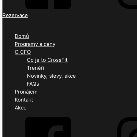
Rezervace
Domů
Programy a ceny
O CFO
Co je to CrossFit
Trenéři
Novinky, slevy, akce
FAQs
Pronájem
Kontakt
Akce