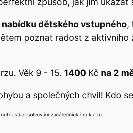
 perfektní způsob, jak jim ukázat 
í nabídku dětského vstupného
,
tem poznat radost z aktivního ži
rzu. Věk 9 - 15.
1400
Kč
na 2 m
ohybu a společných chvil! Kdo se
nutnosti absolvování začátečnického kurzu.