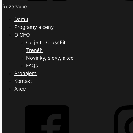
Rezervace
Domů
Programy a ceny
O CFO
Co je to CrossFit
Trenéři
Novinky, slevy, akce
FAQs
Pronájem
Kontakt
Akce