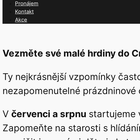
Pronájem
Kontakt
Akce
Vezměte své malé hrdiny do Cros
Ty nejkrásnější vzpomínky často 
nezapomenutelné prázdninové 
V
červenci a srpnu
startujeme
Zapomeňte na starosti s hlídání