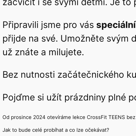
zacvičit i se svými dětmi. Je to
Připravili jsme pro vás
speciáln
přijde na své. Umožněte svým dě
už znáte a milujete.
Bez nutnosti začátečnického ku
Pojďme si užít prázdniny plné p
Od prosince 2024 otevíráme lekce CrossFit TEENS bez 
Jak to bude celé probíhat a co lze očekávat?