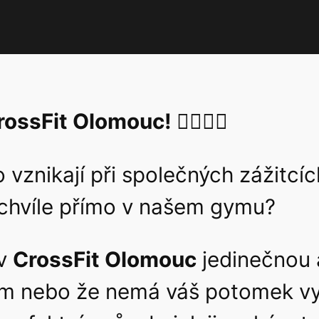
sFit Olomouc! 🦸‍♀️🦸‍♂️
vznikají při společných zážitcích
chvíle přímo v našem gymu?
 v
CrossFit Olomouc
jedinečnou 
m nebo že nemá váš potomek vyži