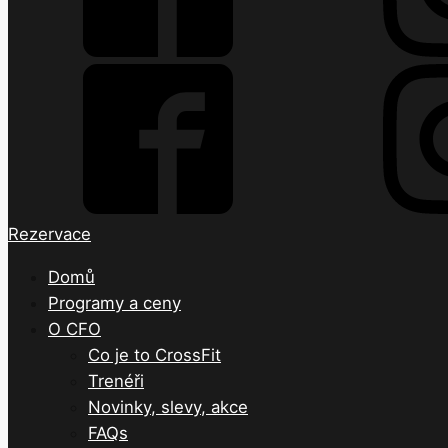
Rezervace
Domů
Programy a ceny
O CFO
Co je to CrossFit
Trenéři
Novinky, slevy, akce
FAQs