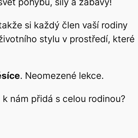
svět pohybu, síly a zábavy!
 takže si každý člen vaší rodiny
votního stylu v prostředí, které
ěsíce
. Neomezené lekce.
 k nám přidá s celou rodinou?