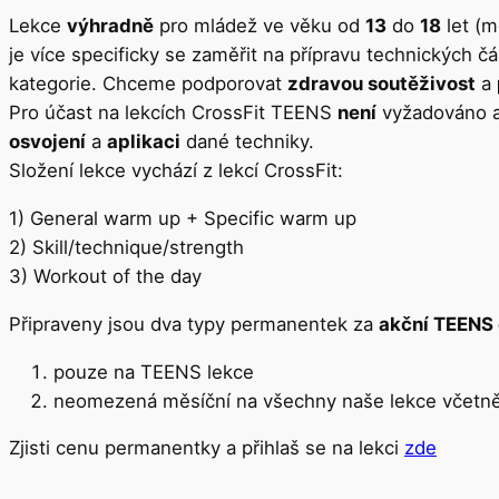
Lekce
výhradně
pro mládež ve věku od
13
do
18
let (m
je více specificky se zaměřit na přípravu technických 
kategorie. Chceme podporovat
zdravou soutěživost
a
Pro účast na lekcích CrossFit TEENS
není
vyžadováno ab
osvojení
a
aplikaci
dané techniky.
Složení lekce vychází z lekcí CrossFit:
1) General warm up + Specific warm up
2) Skill/technique/strength
3) Workout of the day
Připraveny jsou dva typy permanentek za
akční TEENS
pouze na TEENS lekce
neomezená měsíční na všechny naše lekce včet
Zjisti cenu permanentky a přihlaš se na lekci
zde