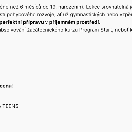
éně než 6 měsíců do 19. narozenin). Lekce srovnatelná j
částí pohybového rozvoje, ať už gymnastických nebo vzpě
perfektní přípravu
v
příjemném prostředí.
solvování žačátečnického kurzu Program Start, neboť ka
 cenu
!
ně TEENS