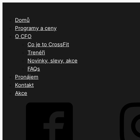
Domů
Programy a ceny
O CFO
Co je to CrossFit
Trenéři
Novinky, slevy, akce
FAQs
Pronájem
Kontakt
Akce