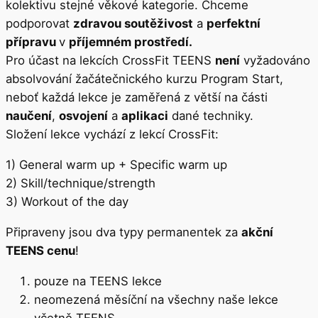
kolektivu stejné věkové kategorie. Chceme
podporovat
zdravou soutěživost
a
perfektní
přípravu
v
příjemném prostředí.
Pro účast na lekcích CrossFit TEENS
není
vyžadováno
absolvování žačátečnického kurzu Program Start,
neboť každá lekce je zaměřená z větší na části
naučení
,
osvojení
a
aplikaci
dané techniky.
Složení lekce vychází z lekcí CrossFit:
1) General warm up + Specific warm up
2) Skill/technique/strength
3) Workout of the day
Připraveny jsou dva typy permanentek za
akční
TEENS cenu
!
pouze na TEENS lekce
neomezená měsíční na všechny naše lekce
včetně TEENS