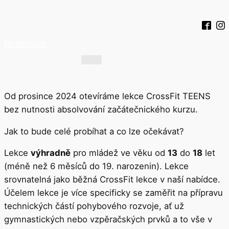
Rezervace
Od prosince 2024 otevíráme lekce CrossFit TEENS
bez nutnosti absolvování začátečnického kurzu.
Jak to bude celé probíhat a co lze očekávat?
Lekce
výhradně
pro mládež ve věku od
13
do
18
let
(méně než 6 měsíců do 19. narozenin). Lekce
srovnatelná jako běžná CrossFit lekce v naší nabídce.
Účelem lekce je více specificky se zaměřit na přípravu
technických částí pohybového rozvoje, ať už
gymnastických nebo vzpěračských prvků a to vše v