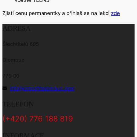
Zjisti cenu permanentky a přihlaš se na lekci
zde
ADRESA
Šlechtitelů 695
Olomouc
779 00
info@crossfitolomouc.com
TELEFON
(+420) 776 188 819
INFORMACE