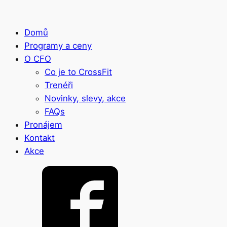
Domů
Programy a ceny
O CFO
Co je to CrossFit
Trenéři
Novinky, slevy, akce
FAQs
Pronájem
Kontakt
Akce