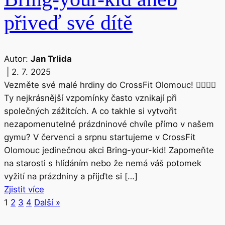
přiveď své dítě
Autor:
Jan Trlida
|
2. 7. 2025
Vezměte své malé hrdiny do CrossFit Olomouc! 🦸‍♀️🦸‍♂️
Ty nejkrásnější vzpomínky často vznikají při
společných zážitcích. A co takhle si vytvořit
nezapomenutelné prázdninové chvíle přímo v našem
gymu? V červenci a srpnu startujeme v CrossFit
Olomouc jedinečnou akci Bring-your-kid! Zapomeňte
na starosti s hlídáním nebo že nemá váš potomek
vyžití na prázdniny a přijďte si […]
Zjistit více
1
2
3
4
Další »