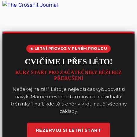
☀️ LETNÍ PROVOZ V PLNÉM PROUDU
CVIČÍME I PŘES LÉTO!
KURZ START PRO ZAČÁTEČNÍKY BĚŽÍ BEZ
PŘERUŠENÍ
Nečekej na září. Léto je nejlepší čas vybudovat si
návyk. Máme otevřené termíny na individuální
tréninky 1 na 1, kde tě trenér v klidu naučí všechny
základy.
REZERVUJ SI LETNÍ START