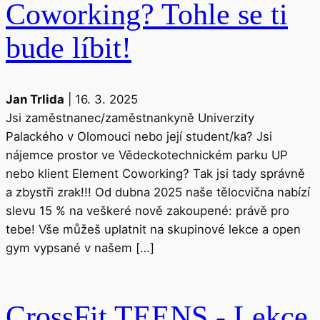
Coworking? Tohle se ti
bude líbit!
Jan Trlida
|
16. 3. 2025
Jsi zaměstnanec/zaměstnankyně Univerzity
Palackého v Olomouci nebo její student/ka? Jsi
nájemce prostor ve Vědeckotechnickém parku UP
nebo klient Element Coworking? Tak jsi tady správně
a zbystři zrak!!! Od dubna 2025 naše tělocvična nabízí
slevu 15 % na veškeré nově zakoupené: právě pro
tebe! Vše můžeš uplatnit na skupinové lekce a open
gym vypsané v našem […]
CrossFit TEENS - Lekce