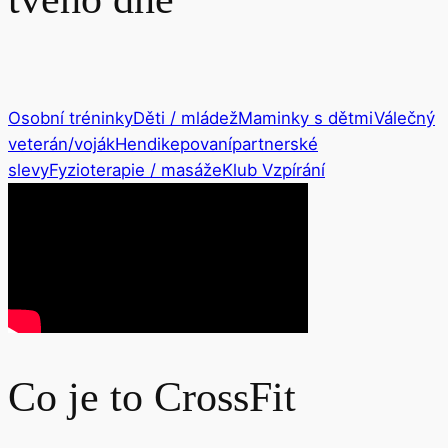
Osobní tréninky
Děti / mládež
Maminky s dětmi
Válečný
veterán/voják
Hendikepovaní
partnerské
slevy
Fyzioterapie / masáže
Klub Vzpírání
Co je to CrossFit